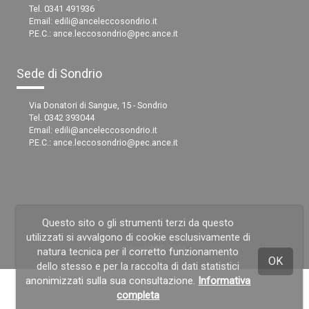
Tel. 0341 491936
Email:
edili@anceleccosondrio.it
P.E.C.:
ance.leccosondrio@pec.ance.it
Sede di Sondrio
Via Donatori di Sangue, 15 - Sondrio
Tel. 0342 393044
Email:
edili@anceleccosondrio.it
P.E.C.:
ance.leccosondrio@pec.ance.it
Questo sito o gli strumenti terzi da questo
utilizzati si avvalgono di cookie esclusivamente di
Copyright© 2026
natura tecnica per il corretto funzionamento
OK
dello stesso e per la raccolta di dati statistici
anonimizzati sulla sua consultazione.
Informativa
completa