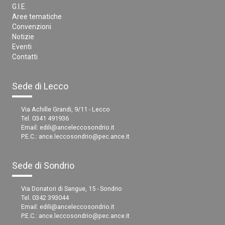
G.I.E.
Aree tematiche
Convenzioni
Notizie
Eventi
Contatti
Sede di Lecco
Via Achille Grandi, 9/11 - Lecco
Tel. 0341 491936
Email:
edili@anceleccosondrio.it
P.E.C.:
ance.leccosondrio@pec.ance.it
Sede di Sondrio
Via Donatori di Sangue, 15 - Sondrio
Tel. 0342 393044
Email:
edili@anceleccosondrio.it
P.E.C.:
ance.leccosondrio@pec.ance.it