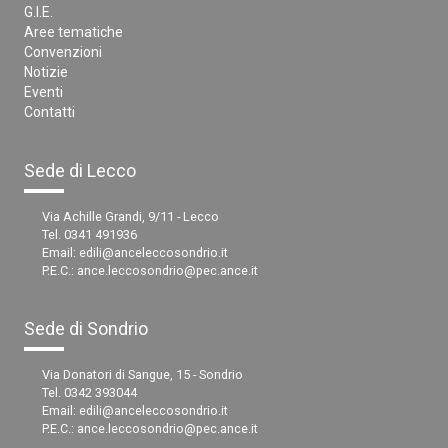
G.I.E.
Aree tematiche
Convenzioni
Notizie
Eventi
Contatti
Sede di Lecco
Via Achille Grandi, 9/11 - Lecco
Tel. 0341 491936
Email:
edili@anceleccosondrio.it
P.E.C.:
ance.leccosondrio@pec.ance.it
Sede di Sondrio
Via Donatori di Sangue, 15 - Sondrio
Tel. 0342 393044
Email:
edili@anceleccosondrio.it
P.E.C.:
ance.leccosondrio@pec.ance.it