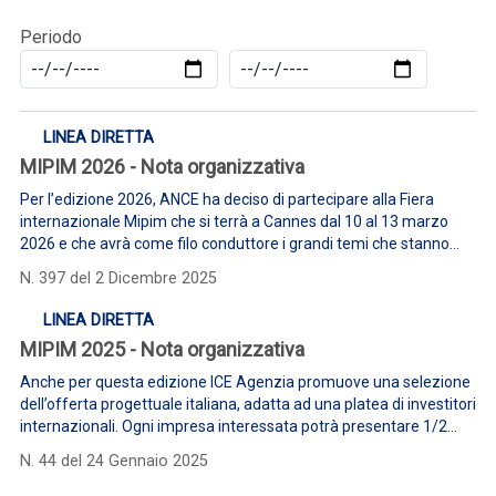
Periodo
LINEA DIRETTA
MIPIM 2026 - Nota organizzativa
Per l’edizione 2026, ANCE ha deciso di partecipare alla Fiera
internazionale Mipim che si terrà a Cannes dal 10 al 13 marzo
2026 e che avrà come filo conduttore i grandi temi che stanno
trasformando il settore immobiliare: sostenibilità, innovazione,
N. 397 del 2 Dicembre 2025
edifici a zero emissioni, città intelligenti e soluzioni digitali.
LINEA DIRETTA
MIPIM 2025 - Nota organizzativa
Anche per questa edizione ICE Agenzia promuove una selezione
dell’offerta progettuale italiana, adatta ad una platea di investitori
internazionali. Ogni impresa interessata potrà presentare 1/2
progetti – in lingua inglese o in italiano – secondo il format
N. 44 del 24 Gennaio 2025
dedicato