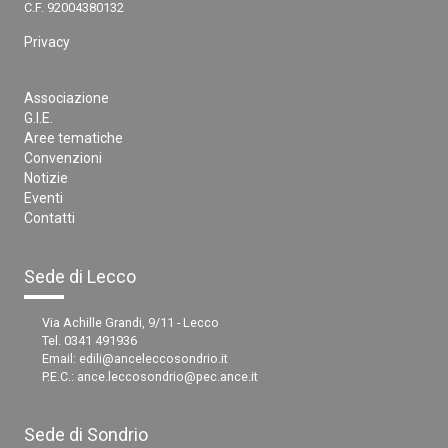
C.F. 92004380132
Privacy
Associazione
G.I.E.
Aree tematiche
Convenzioni
Notizie
Eventi
Contatti
Sede di Lecco
Via Achille Grandi, 9/11 - Lecco
Tel. 0341 491936
Email:
edili@anceleccosondrio.it
P.E.C.:
ance.leccosondrio@pec.ance.it
Sede di Sondrio