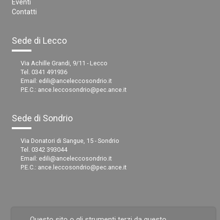
Eventi
Contatti
Sede di Lecco
Via Achille Grandi, 9/11 - Lecco
Tel. 0341 491936
Email:
edili@anceleccosondrio.it
P.E.C.:
ance.leccosondrio@pec.ance.it
Sede di Sondrio
Via Donatori di Sangue, 15 - Sondrio
Tel. 0342 393044
Email:
edili@anceleccosondrio.it
P.E.C.:
ance.leccosondrio@pec.ance.it
Questo sito o gli strumenti terzi da questo