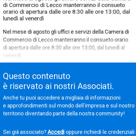
di Commercio di Lecco manterranno il consueto
orario di apertura dalle ore 8:30 alle ore 13:00, dal
lunedì al venerdì
Nel mese di agosto gli uffici e servizi della Camera di
Commercio di Lecco manterranno il consueto orario
di apertura dalle ore 8:30 alle ore 13:00, dal lunedì al
venerdì...
Questo contenuto
è riservato ai nostri Associati.
Anche tu puoi accedere a migliaia di informazioni
e approfondimenti sul mondo dell'impresa e sul nostro
territorio diventando parte della nostra community!
Sei già associato?
Accedi
oppure richiedi le credenziali