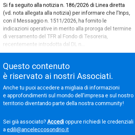
Si fa seguito alla notizia n. 186/2026 di Linea diretta
(vd. nota allegata alla notizia) per informare che l’Inps,
con il Messaggio n. 1511/2026, ha fornito le
indicazioni operative in merito alla proroga del termine
di versamento del TFR al Fondo di Tesoreria,
recentemente introdotta dal DL n...
Questo contenuto
è riservato ai nostri Associati.
Anche tu puoi accedere a migliaia di informazioni
e approfondimenti sul mondo dell'impresa e sul nostro
territorio diventando parte della nostra community!
Sei già associato?
Accedi
oppure richiedi le credenziali
a
edili@anceleccosondrio.it