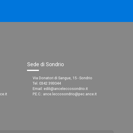
Sede di Sondrio
Via Donatori di Sangue, 15 - Sondrio
Tel. 0342 393044
Email:
edili@anceleccosondrio.it
e.it
P.E.C.:
ance.leccosondrio@pec.ance.it