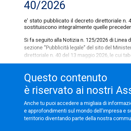
40/2026
e' stato pubblicato il decreto direttoriale n.
sostituiscono integralmente quelle precede
Si fa seguito alla Notizia n. 125/2026 di Linea 
sezione “Pubblicità legale” del sito del Ministe
direttoriale n. 40 del 13 maggio 2026, le cui ta
Questo contenuto
è riservato ai nostri As
Anche tu puoi accedere a migliaia di informazi
e approfondimenti sul mondo dell'impresa e s
territorio diventando parte della nostra commu