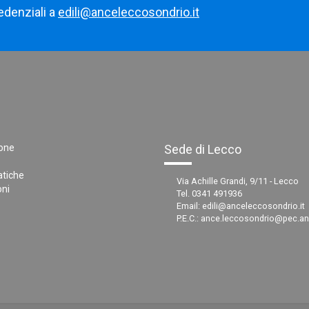
edenziali a
edili@anceleccosondrio.it
one
Sede di Lecco
tiche
Via Achille Grandi, 9/11 - Lecco
ni
Tel. 0341 491936
Email:
edili@anceleccosondrio.it
P.E.C.:
ance.leccosondrio@pec.anc