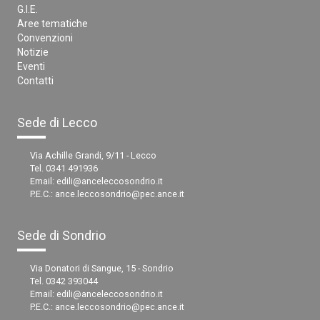
G.I.E.
Aree tematiche
Convenzioni
Notizie
Eventi
Contatti
Sede di Lecco
Via Achille Grandi, 9/11 - Lecco
Tel. 0341 491936
Email:
edili@anceleccosondrio.it
P.E.C.:
ance.leccosondrio@pec.ance.it
Sede di Sondrio
Via Donatori di Sangue, 15 - Sondrio
Tel. 0342 393044
Email:
edili@anceleccosondrio.it
P.E.C.:
ance.leccosondrio@pec.ance.it