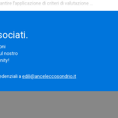
ntire l’applicazione di criteri di valutazione ...
sociati.
oni
ul nostro
nity!
edenziali a
edili@anceleccosondrio.it